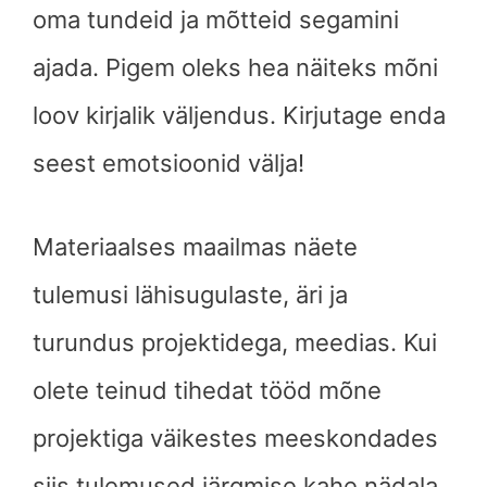
oma tundeid ja mõtteid segamini
ajada. Pigem oleks hea näiteks mõni
loov kirjalik väljendus. Kirjutage enda
seest emotsioonid välja!
Materiaalses maailmas näete
tulemusi lähisugulaste, äri ja
turundus projektidega, meedias. Kui
olete teinud tihedat tööd mõne
projektiga väikestes meeskondades
siis tulemused järgmise kahe nädala