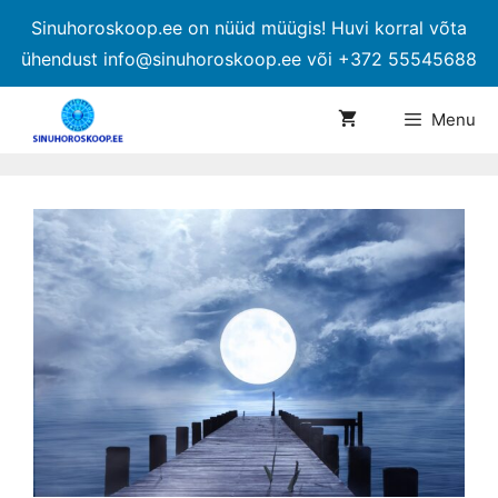
Sinuhoroskoop.ee on nüüd müügis! Huvi korral võta
ühendust info@sinuhoroskoop.ee või +372 55545688
Menu