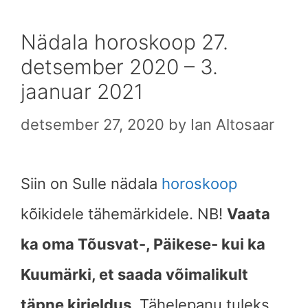
Nädala horoskoop 27.
detsember 2020 – 3.
jaanuar 2021
detsember 27, 2020
by
Ian Altosaar
Siin on Sulle nädala
horoskoop
kõikidele tähemärkidele. NB!
Vaata
ka oma Tõusvat-, Päikese- kui ka
Kuumärki, et saada võimalikult
täpne kirjeldus
. Tähelepanu tuleks