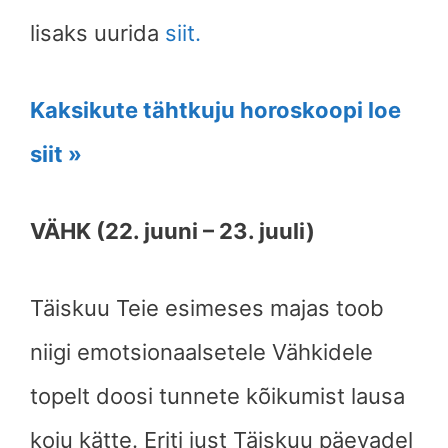
lisaks uurida
siit.
Kaksikute tähtkuju horoskoopi loe
siit »
VÄHK (22. juuni – 23. juuli)
Täiskuu Teie esimeses majas toob
niigi emotsionaalsetele Vähkidele
topelt doosi tunnete kõikumist lausa
koju kätte. Eriti just Täiskuu päevadel