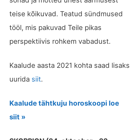
sõnad ja mõtted ühest äärmusest
teise kõikuvad. Teatud sündmused
tööl, mis pakuvad Teile pikas
perspektiivis rohkem vabadust.
Kaalude
aasta 2021 kohta saad lisaks
uurida
siit
.
Kaalude tähtkuju horoskoopi loe
siit »