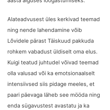
aasta alguses lõõgastumiseks.
Alateadvusest üles kerkivad teemad
ning nende lahendamine võib
Lõvidele pärast Täiskuud pakkuda
rohkem vabadust üldiselt oma elus.
Kuigi teatud juhtudel võivad teemad
olla valusad või ka emotsionaalselt
intensiivsed siis pidage meeles, et
paari päevaga läheb see mööda ning
enda sügavustest avastatu ja ka