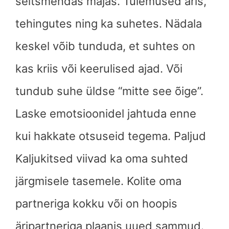
seitsmendas majas. Tulemused äris,
tehingutes ning ka suhetes. Nädala
keskel võib tunduda, et suhtes on
kas kriis või keerulised ajad. Või
tundub suhe üldse “mitte see õige”.
Laske emotsioonidel jahtuda enne
kui hakkate otsuseid tegema. Paljud
Kaljukitsed viivad ka oma suhted
järgmisele tasemele. Kolite oma
partneriga kokku või on hoopis
äripartneriga plaanis uued sammud.