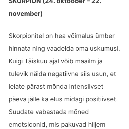
SKORPION (24. oktoober – 22.
november)
Skorpionitel on hea võimalus ümber
hinnata ning vaadelda oma uskumusi.
Kuigi Täiskuu ajal võib maailm ja
tulevik näida negatiivne siis usun, et
leiate pärast mõnda intensiivset
päeva jälle ka elus midagi positiivset.
Suudate vabastada mõned
emotsioonid, mis pakuvad hiljem