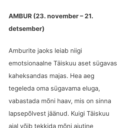
AMBUR (23. november – 21.
detsember)
Amburite jaoks leiab niigi
emotsionaalne Täiskuu aset sügavas
kaheksandas majas. Hea aeg
tegeleda oma sügavama eluga,
vabastada mõni haav, mis on sinna
lapsepõlvest jäänud. Kuigi Täiskuu
ajal võib tekkida mõni ajutine