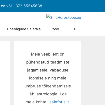
p.ee või +372 55545688
Unenägude Seletaja
Pood
0
Meie veebileht on
pühendatud teadmiste
jagamisele, vabaduse
loomisele ning meie
ümbruse tõlgendamisele
läbi astroloogia. Loe
meie kohta
lisainfot siit
.