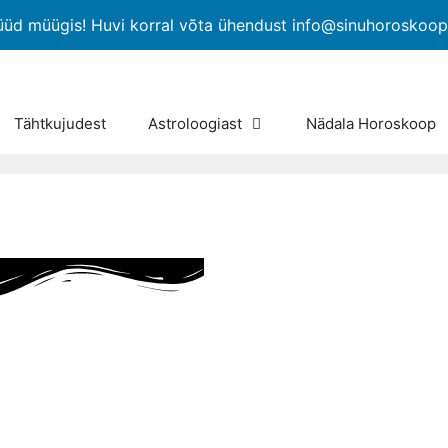
üüd müügis! Huvi korral võta ühendust info@sinuhoroskoo
Tähtkujudest
Astroloogiast
Nädala Horoskoop
oskoop - Ülevaade
ilmas toimuvast