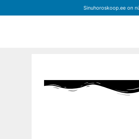
Sinuhoroskoop.ee on n
Skip
to
content
Sinu Hor
tähemaa