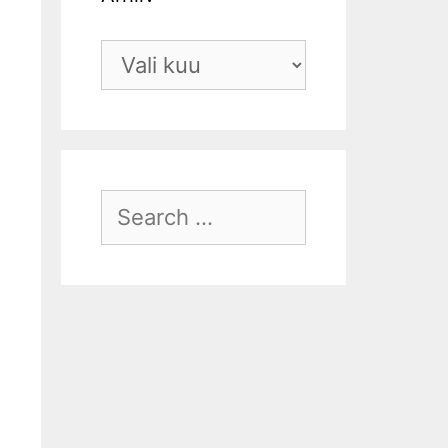
Arhiiv
Search
for: