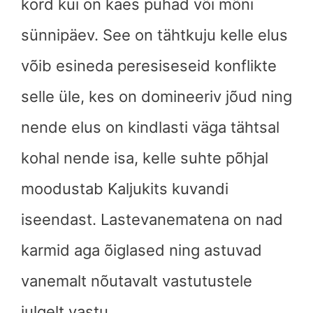
kord kui on käes pühad või mõni
sünnipäev. See on tähtkuju kelle elus
võib esineda peresiseseid konflikte
selle üle, kes on domineeriv jõud ning
nende elus on kindlasti väga tähtsal
kohal nende isa, kelle suhte põhjal
moodustab Kaljukits kuvandi
iseendast. Lastevanematena on nad
karmid aga õiglased ning astuvad
vanemalt nõutavalt vastutustele
julgelt vastu.