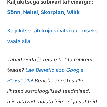
Kaljukitsega sobivad tähemärgid:
Sõnn
,
Neitsi
,
Skorpion
,
Vähk
Kaljukitse tähtkuju süvitsi uurimiseks
vaata siia.
Tahad enda ja teiste kohta rohkem
teada?
Lae Benefic äpp Google
Playst alla!
Benefic annab sulle
lihtsad astroloogilised teadmised,
mis aitavad mõista inimesi ja suhteid.