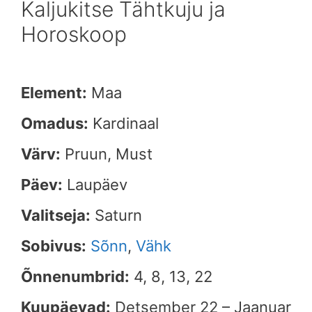
Kaljukitse Tähtkuju ja
Horoskoop
Element:
Maa
Omadus:
Kardinaal
Värv:
Pruun, Must
Päev:
Laupäev
Valitseja:
Saturn
Sobivus:
Sõnn
,
Vähk
Õnnenumbrid:
4, 8, 13, 22
Kuupäevad:
Detsember 22 – Jaanuar