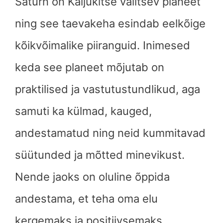
Saturn on Kaljukitse valitsev planeet
ning see taevakeha esindab eelkõige
kõikvõimalike piiranguid. Inimesed
keda see planeet mõjutab on
praktilised ja vastutustundlikud, aga
samuti ka külmad, kauged,
andestamatud ning neid kummitavad
süütunded ja mõtted minevikust.
Nende jaoks on oluline õppida
andestama, et teha oma elu
kergemaks ja positiivsemaks.