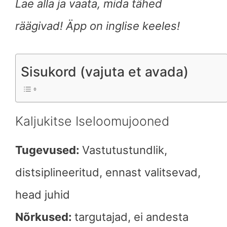
Lae alla ja vaata, mida tähed
räägivad! Äpp on inglise keeles!
Sisukord (vajuta et avada)
Kaljukitse Iseloomujooned
Tugevused:
Vastutustundlik,
distsiplineeritud, ennast valitsevad,
head juhid
Nõrkused:
targutajad, ei andesta