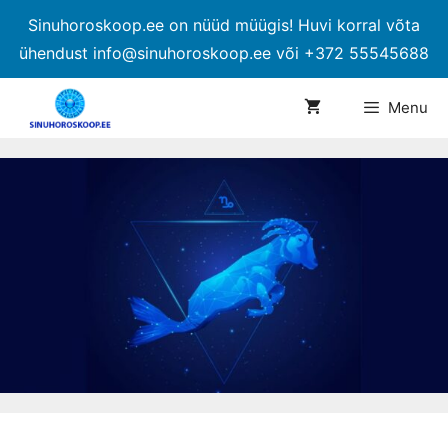
Sinuhoroskoop.ee on nüüd müügis! Huvi korral võta
ühendust info@sinuhoroskoop.ee või +372 55545688
Menu