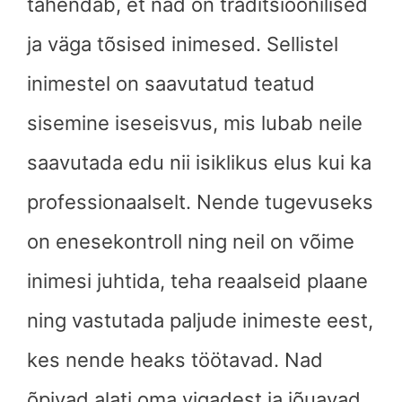
tähendab, et nad on traditsioonilised
ja väga tõsised inimesed. Sellistel
inimestel on saavutatud teatud
sisemine iseseisvus, mis lubab neile
saavutada edu nii isiklikus elus kui ka
professionaalselt. Nende tugevuseks
on enesekontroll ning neil on võime
inimesi juhtida, teha reaalseid plaane
ning vastutada paljude inimeste eest,
kes nende heaks töötavad. Nad
õpivad alati oma vigadest ja jõuavad