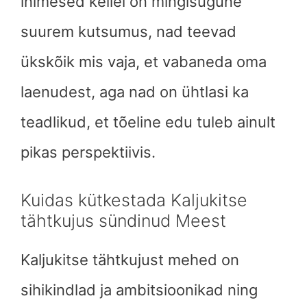
inimesed kellel on mingisugune
suurem kutsumus, nad teevad
ükskõik mis vaja, et vabaneda oma
laenudest, aga nad on ühtlasi ka
teadlikud, et tõeline edu tuleb ainult
pikas perspektiivis.
Kuidas kütkestada Kaljukitse
tähtkujus sündinud Meest
Kaljukitse tähtkujust mehed on
sihikindlad ja ambitsioonikad ning