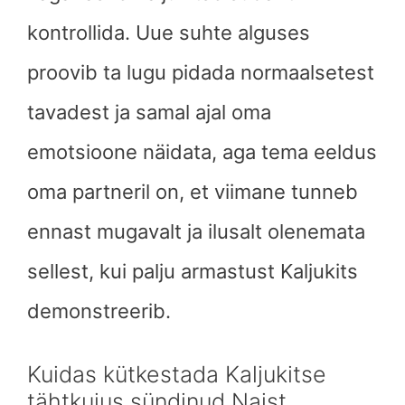
kontrollida. Uue suhte alguses
proovib ta lugu pidada normaalsetest
tavadest ja samal ajal oma
emotsioone näidata, aga tema eeldus
oma partneril on, et viimane tunneb
ennast mugavalt ja ilusalt olenemata
sellest, kui palju armastust Kaljukits
demonstreerib.
Kuidas kütkestada Kaljukitse
tähtkujus sündinud Naist