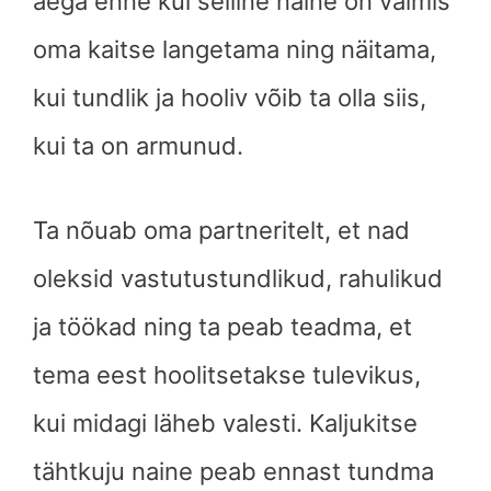
aega enne kui selline naine on valmis
oma kaitse langetama ning näitama,
kui tundlik ja hooliv võib ta olla siis,
kui ta on armunud.
Ta nõuab oma partneritelt, et nad
oleksid vastutustundlikud, rahulikud
ja töökad ning ta peab teadma, et
tema eest hoolitsetakse tulevikus,
kui midagi läheb valesti. Kaljukitse
tähtkuju naine peab ennast tundma