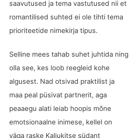
saavutused ja tema vastutused nii et
romantilised suhted ei ole tihti tema
prioriteetide nimekirja tipus.
Selline mees tahab suhet juhtida ning
olla see, kes loob reegleid kohe
algusest. Nad otsivad praktilist ja
maa peal püsivat partnerit, aga
peaaegu alati leiab hoopis mõne
emotsionaalne inimese, kellel on
väga raske Kaljukitse südant