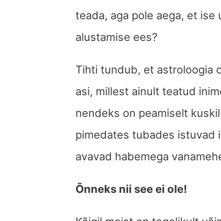
teada, aga pole aega, et ise
alustamise ees?
Tihti tundub, et astroloogia 
asi, millest ainult teatud in
nendeks on peamiselt kuskil k
pimedates tubades istuvad 
avavad habemega vanameh
Õnneks nii see ei ole!