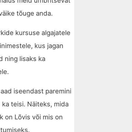
õimalus meid ümbritsevat
väike tõuge anda.
ide kursuse algajatele
 inimestele, kus jagan
d ning lisaks ka
le.
saad iseendast paremini
ka teisi. Näiteks, mida
 on Lõvis või mis on
stumiseks.