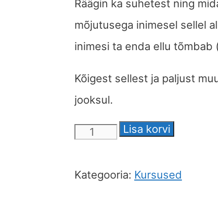
Räägin ka suhetest ning mid
mõjutusega inimesel sellel ala
inimesi ta enda ellu tõmbab (
Kõigest sellest ja paljust mu
jooksul.
Lisa korvi
Tähemärkide
kursus
-
Kategooria:
Kursused
Lõvi
kogus