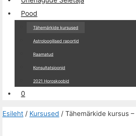
Unenägude Seletaja
Pood
Tähemärkide kursused
Astroloogilised raportid
Raamatud
Konsultatsioonid
2021 Horoskoobid
0
Esileht
/
Kursused
/ Tähemärkide kursus – 