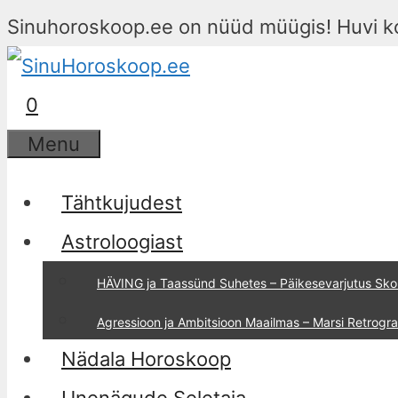
Sinuhoroskoop.ee on nüüd müügis! Huvi k
Skip
to
0
content
Menu
Tähtkujudest
Astroloogiast
HÄVING ja Taassünd Suhetes – Päikesevarjutus Sko
Agressioon ja Ambitsioon Maailmas – Marsi Retrog
Nädala Horoskoop