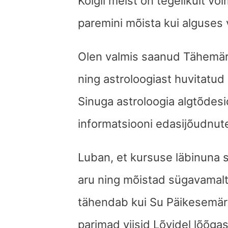
Kõigil meist on tegelikult v
paremini mõista kui alguses 
Olen valmis saanud Tähemärk
ning astroloogiast huvitatud
Sinuga astroloogia algtõdesi
informatsiooni edasijõudnute
Luban, et kursuse läbinuna 
aru ning mõistad sügavamalt 
tähendab kui Su Päikesemärk
parimad viisid Lõvidel lõõga