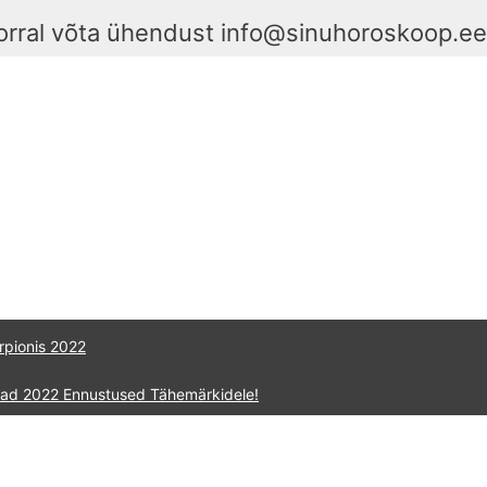
orral võta ühendust info@sinuhoroskoop.e
rpionis 2022
raad 2022 Ennustused Tähemärkidele!