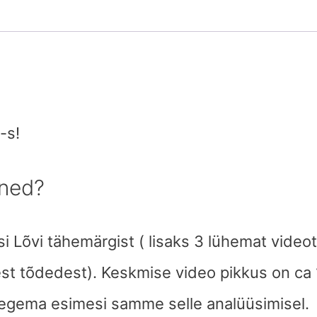
-s!
ined?
si Lõvi tähemärgist ( lisaks 3 lühemat video
test tõdedest). Keskmise video pikkus on ca 
tegema esimesi samme selle analüüsimisel.