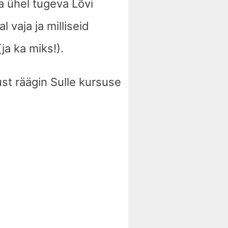
a ühel tugeva Lõvi
l vaja ja milliseid
ja ka miks!).
ust räägin Sulle kursuse