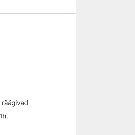
t räägivad
1h.