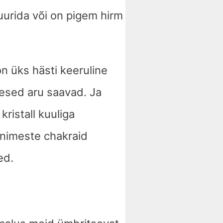
 uurida või on pigem hirm
on üks hästi keeruline
imesed aru saavad. Ja
ristall kuuliga
inimeste chakraid
ed.