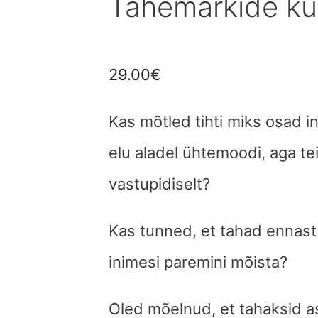
Tähemärkide ku
29.00
€
Kas mõtled tihti miks osad 
elu aladel ühtemoodi, aga te
vastupidiselt?
Kas tunned, et tahad ennast
inimesi paremini mõista?
Oled mõelnud, et tahaksid a