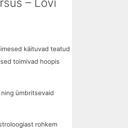
rsus – Lõvi
inimesed käituvad teatud
ised toimivad hoopis
 ning ümbritsevaid
stroloogiast rohkem