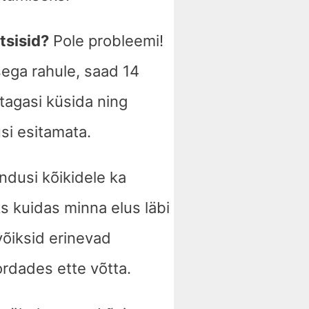
tsisid?
Pole probleemi!
sega rahule, saad 14
tagasi küsida ning
si esitamata.
ndusi kõikidele ka
s kuidas minna elus läbi
 võiksid erinevad
ordades ette võtta.