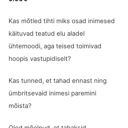
Kas mõtled tihti miks osad inimesed
käituvad teatud elu aladel
ühtemoodi, aga teised toimivad
hoopis vastupidiselt?
Kas tunned, et tahad ennast ning
ümbritsevaid inimesi paremini
mõista?
Oled mõelnud, et tahaksid