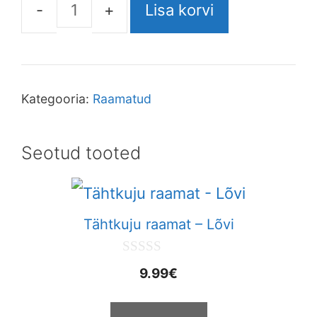
Lisa korvi
Kategooria:
Raamatud
Seotud tooted
Tähtkuju raamat – Lõvi
0
9.99
€
o
u
t