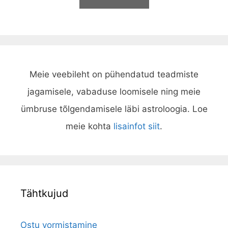
5
Meie veebileht on pühendatud teadmiste
jagamisele, vabaduse loomisele ning meie
ümbruse tõlgendamisele läbi astroloogia. Loe
meie kohta
lisainfot siit
.
Tähtkujud
Ostu vormistamine