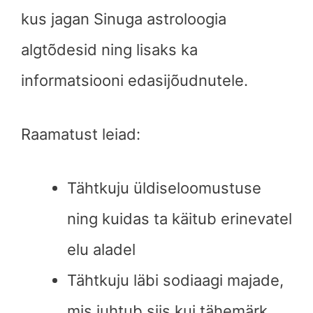
kus jagan Sinuga astroloogia
algtõdesid ning lisaks ka
informatsiooni edasijõudnutele.
Raamatust leiad:
Tähtkuju üldiseloomustuse
ning kuidas ta käitub erinevatel
elu aladel
Tähtkuju läbi sodiaagi majade,
mis juhtub siis kui tähemärk