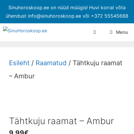
Sinuhoroskoop.ee on nüüd müügis! Huvi korral võta
ühendust info@sinuhoroskoop.ee või +372 55545688
Menu
Esileht
/
Raamatud
/ Tähtkuju raamat
– Ambur
Tähtkuju raamat – Ambur
9.99
€