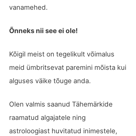
vanamehed.
Õnneks nii see ei ole!
Kõigil meist on tegelikult võimalus
meid ümbritsevat paremini mõista kui
alguses väike tõuge anda.
Olen valmis saanud Tähemärkide
raamatud algajatele ning
astroloogiast huvitatud inimestele,