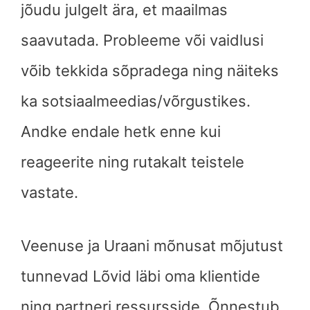
jõudu julgelt ära, et maailmas
saavutada. Probleeme või vaidlusi
võib tekkida sõpradega ning näiteks
ka sotsiaalmeedias/võrgustikes.
Andke endale hetk enne kui
reageerite ning rutakalt teistele
vastate.
Veenuse ja Uraani mõnusat mõjutust
tunnevad Lõvid läbi oma klientide
ning partneri ressursside. Õnnestub