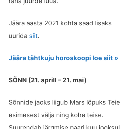
raha juurde luua.
Jäära aasta 2021 kohta saad lisaks
uurida
siit
.
Jäära tähtkuju horoskoopi loe siit »
SÕNN (21. aprill – 21. mai)
Sõnnide jaoks liigub Mars lõpuks Teie
esimesest välja ning kohe teise.
Suurendab järgmise paari kuu jooksul