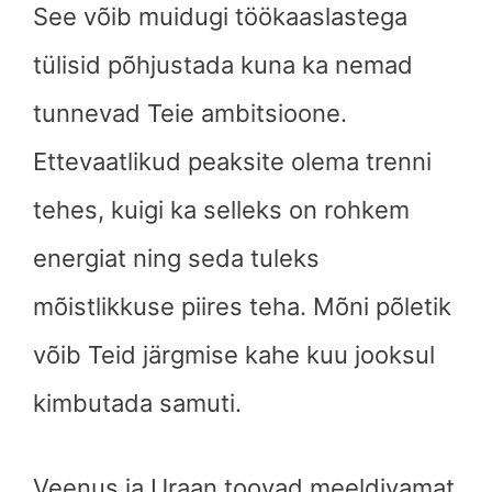
See võib muidugi töökaaslastega
tülisid põhjustada kuna ka nemad
tunnevad Teie ambitsioone.
Ettevaatlikud peaksite olema trenni
tehes, kuigi ka selleks on rohkem
energiat ning seda tuleks
mõistlikkuse piires teha. Mõni põletik
võib Teid järgmise kahe kuu jooksul
kimbutada samuti.
Veenus ja Uraan toovad meeldivamat