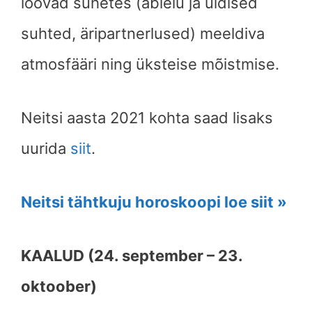
loovad suhetes (abielu ja üldised
suhted, äripartnerlused) meeldiva
atmosfääri ning üksteise mõistmise.
Neitsi
aasta 2021 kohta saad lisaks
uurida
siit
.
Neitsi tähtkuju horoskoopi loe siit »
KAALUD (24. september – 23.
oktoober)