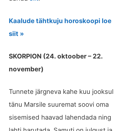
Kaalude tähtkuju horoskoopi loe
siit »
SKORPION (24. oktoober – 22.
november)
Tunnete järgneva kahe kuu jooksul
tänu Marsile suuremat soovi oma
sisemised haavad lahendada ning
lahti harutada. Samuti on julgust ja