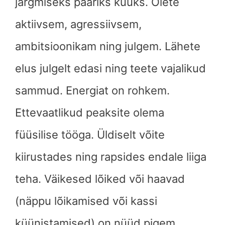
järgmiseks paariks kuuks. Olete
aktiivsem, agressiivsem,
ambitsioonikam ning julgem. Lähete
elus julgelt edasi ning teete vajalikud
sammud. Energiat on rohkem.
Ettevaatlikud peaksite olema
füüsilise tööga. Üldiselt võite
kiirustades ning rapsides endale liiga
teha. Väikesed lõiked või haavad
(näppu lõikamised või kassi
küünistamised) on nüüd pigem