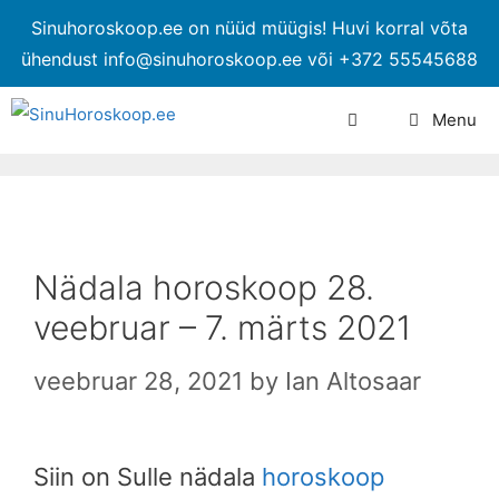
Sinuhoroskoop.ee on nüüd müügis! Huvi korral võta
ühendust info@sinuhoroskoop.ee või +372 55545688
Menu
Nädala horoskoop 28.
veebruar – 7. märts 2021
veebruar 28, 2021
by
Ian Altosaar
Siin on Sulle nädala
horoskoop