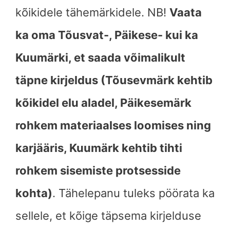
kõikidele tähemärkidele. NB!
Vaata
ka oma Tõusvat-, Päikese- kui ka
Kuumärki, et saada võimalikult
täpne kirjeldus (Tõusevmärk kehtib
kõikidel elu aladel, Päikesemärk
rohkem materiaalses loomises ning
karjääris, Kuumärk kehtib tihti
rohkem sisemiste protsesside
kohta)
. Tähelepanu tuleks pöörata ka
sellele, et kõige täpsema kirjelduse