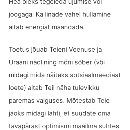
Hea oleks tegeleda ujumise või
joogaga. Ka linade vahel hullamine
aitab energiat maandada.
Toetus jõuab Teieni Veenuse ja
Uraani näol ning mõni sõber (või
midagi mida näiteks sotsiaalmeediast
loete) aitab Teil näha tulevikku
paremas valguses. Mõtestab Teie
jaoks midagi lahti, et suudate oma
tavapärast optimismi maailma suhtes