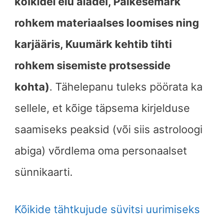
kõikidel elu aladel, Päikesemärk
rohkem materiaalses loomises ning
karjääris, Kuumärk kehtib tihti
rohkem sisemiste protsesside
kohta)
. Tähelepanu tuleks pöörata ka
sellele, et kõige täpsema kirjelduse
saamiseks peaksid (või siis astroloogi
abiga) võrdlema oma personaalset
sünnikaarti.
Kõikide tähtkujude süvitsi uurimiseks