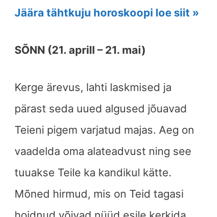
Jäära tähtkuju horoskoopi loe siit »
SÕNN (21. aprill – 21. mai)
Kerge ärevus, lahti laskmised ja
pärast seda uued algused jõuavad
Teieni pigem varjatud majas. Aeg on
vaadelda oma alateadvust ning see
tuuakse Teile ka kandikul kätte.
Mõned hirmud, mis on Teid tagasi
hoidnud võivad nüüd esile kerkida.