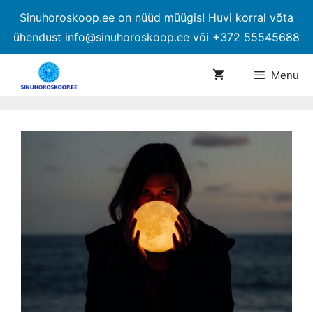
Sinuhoroskoop.ee on nüüd müügis! Huvi korral võta
ühendust info@sinuhoroskoop.ee või +372 55545688
Menu