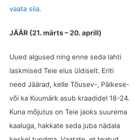
vaata siia.
JÄÄR (21. märts – 20. aprill)
Uued algused ning enne seda lahti
laskmised Teie elus üldiselt.
Eriti
need Jäärad, kelle Tõusev-, Päikese-
või ka Kuumärk asub kraadidel 18-24.
Kuna mõjutus on Teie jaoks suurema
kaaluga, hakkate seda juba nädala
keskel tundma. Vaatate, et teatud