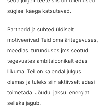
seda julgelt teete siis on tulemused
sügisel käega katsutavad.
Partnerid ja suhted üldiselt
motiveerivad Teid oma äritegevuses,
meedias, turunduses jms seotud
tegevustes ambitsioonikalt edasi
liikuma. Teil on ka endal julgus
olemas ja tuleks siin aktiivselt edasi
toimetada. Jõudu, jaksu, energiat
selleks jagub.