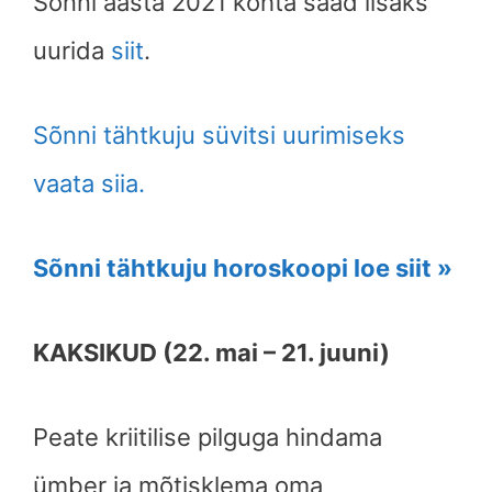
Sõnni aasta 2021 kohta saad lisaks
uurida
siit
.
Sõnni tähtkuju süvitsi uurimiseks
vaata siia.
Sõnni tähtkuju horoskoopi loe siit »
KAKSIKUD (22. mai – 21. juuni)
Peate kriitilise pilguga hindama
ümber ja mõtisklema oma