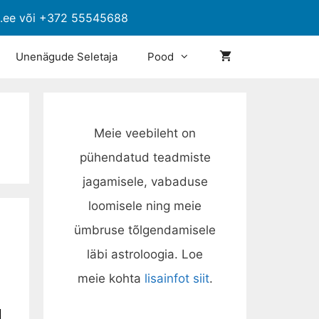
p.ee või +372 55545688
Unenägude Seletaja
Pood
Meie veebileht on
pühendatud teadmiste
jagamisele, vabaduse
loomisele ning meie
ümbruse tõlgendamisele
läbi astroloogia. Loe
meie kohta
lisainfot siit
.