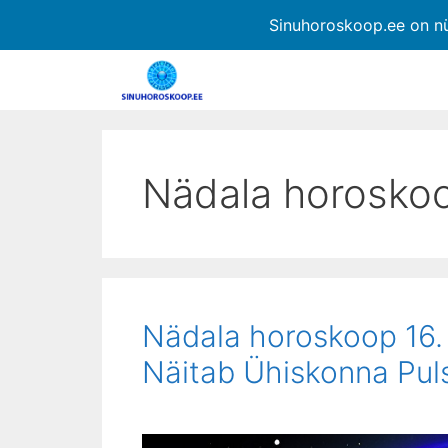
Sinuhoroskoop.ee on n
Nädala horosko
Nädala horoskoop 16. j
Näitab Ühiskonna Pul