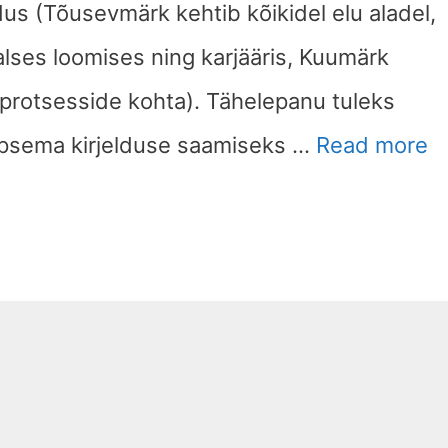
dus (Tõusevmärk kehtib kõikidel elu aladel,
ses loomises ning karjääris, Kuumärk
 protsesside kohta). Tähelepanu tuleks
täpsema kirjelduse saamiseks …
Read more