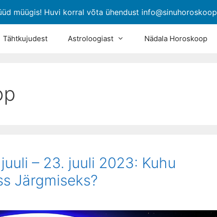
üüd müügis! Huvi korral võta ühendust info@sinuhoroskoo
Tähtkujudest
Astroloogiast
Nädala Horoskoop
op
uuli – 23. juuli 2023: Kuhu
ss Järgmiseks?