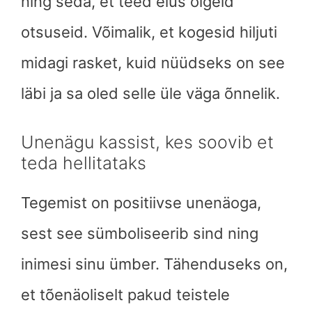
ning seda, et teed elus õigeid
otsuseid. Võimalik, et kogesid hiljuti
midagi rasket, kuid nüüdseks on see
läbi ja sa oled selle üle väga õnnelik.
Unenägu kassist, kes soovib et
teda hellitataks
Tegemist on positiivse unenäoga,
sest see sümboliseerib sind ning
inimesi sinu ümber. Tähenduseks on,
et tõenäoliselt pakud teistele