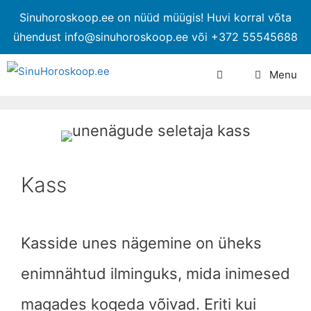
Sinuhoroskoop.ee on nüüd müügis! Huvi korral võta
ühendust info@sinuhoroskoop.ee või +372 55545688
Menu
Kass
Kasside unes nägemine on üheks
enimnähtud ilminguks, mida inimesed
magades kogeda võivad. Eriti kui