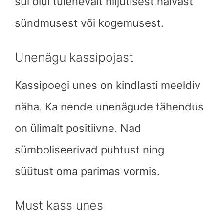
sul õlul tulenevalt hiljutisest halvast
sündmusest või kogemusest.
Unenägu kassipojast
Kassipoegi unes on kindlasti meeldiv
näha. Ka nende unenägude tähendus
on ülimalt positiivne. Nad
sümboliseerivad puhtust ning
süütust oma parimas vormis.
Must kass unes