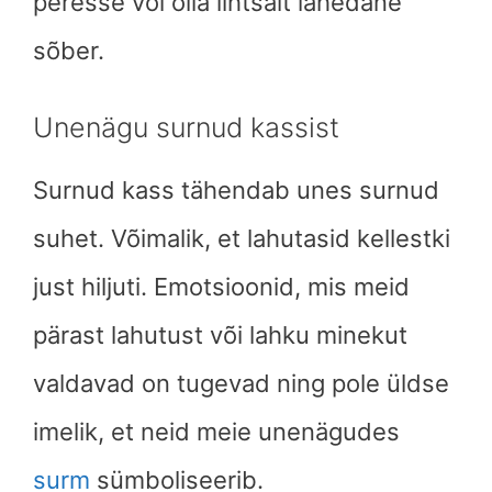
peresse või olla lihtsalt lähedane
sõber.
Unenägu surnud kassist
Surnud kass tähendab unes surnud
suhet. Võimalik, et lahutasid kellestki
just hiljuti. Emotsioonid, mis meid
pärast lahutust või lahku minekut
valdavad on tugevad ning pole üldse
imelik, et neid meie unenägudes
surm
sümboliseerib.