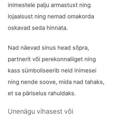
inimestele palju armastust ning
lojaalsust ning nemad omakorda
oskavad seda hinnata.
Nad näevad sinus head sõpra,
partnerit või perekonnaliiget ning
kass sümboliseerib neid inimesei
ning nende soove, mida nad tahaks,
et sa päriselus rahuldaks.
Unenägu vihasest või