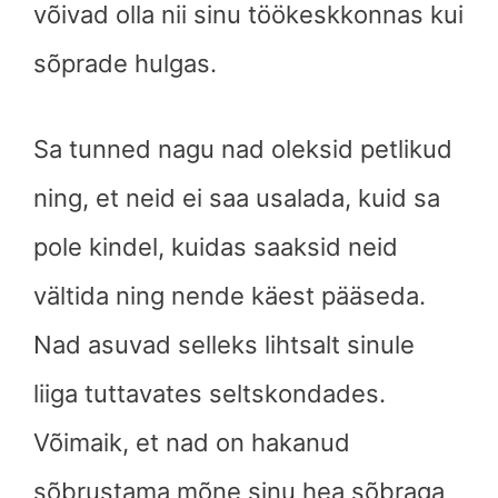
võivad olla nii sinu töökeskkonnas kui
sõprade hulgas.
Sa tunned nagu nad oleksid petlikud
ning, et neid ei saa usalada, kuid sa
pole kindel, kuidas saaksid neid
vältida ning nende käest pääseda.
Nad asuvad selleks lihtsalt sinule
liiga tuttavates seltskondades.
Võimaik, et nad on hakanud
sõbrustama mõne sinu hea sõbraga