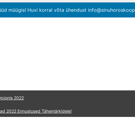
üüd müügis! Huvi korral võta ühendust info@sinuhoroskoo
rpionis 2022
raad 2022 Ennustused Tähemärkidele!