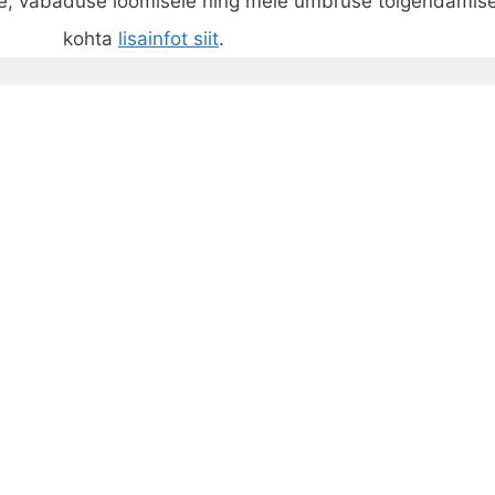
, vabaduse loomisele ning meie ümbruse tõlgendamisele
kohta
lisainfot siit
.