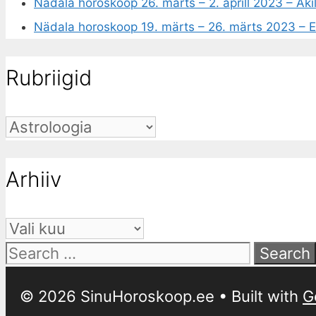
Nädala horoskoop 26. märts – 2. aprill 2023 – Äk
Nädala horoskoop 19. märts – 26. märts 2023 – 
Rubriigid
Arhiiv
© 2026 SinuHoroskoop.ee
• Built with
G