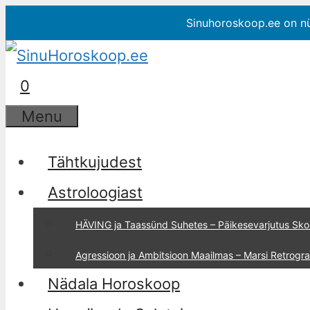
Sinuhoroskoop.ee on n
0
Menu
Tähtkujudest
Astroloogiast
HÄVING ja Taassünd Suhetes – Päikesevarjutus Sko
Agressioon ja Ambitsioon Maailmas – Marsi Retrog
Nädala Horoskoop