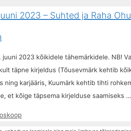
 juuni 2023 – Suhted ja Raha Oh
11. juuni 2023 kõikidele tähemärkidele. NB! 
ult täpne kirjeldus (Tõusevmärk kehtib kõiki
ning karjääris, Kuumärk kehtib tihti rohke
ele, et kõige täpsema kirjelduse saamiseks 
roskoop