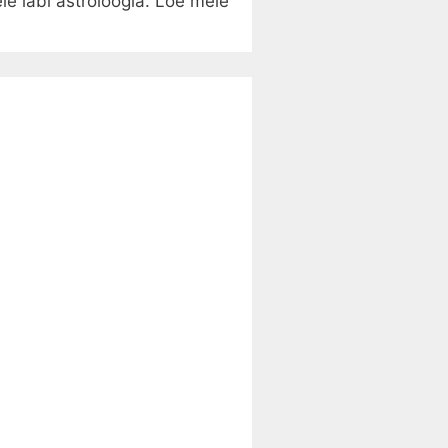
 läbi astroloogia. Loe meie