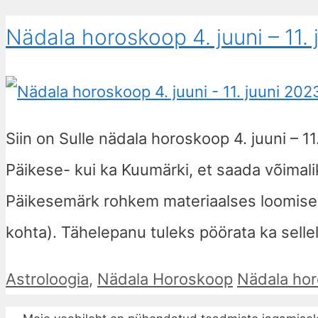
Nädala horoskoop 4. juuni – 11.
Siin on Sulle nädala horoskoop 4. juuni – 
Päikese- kui ka Kuumärki, et saada võimalik
Päikesemärk rohkem materiaalses loomises 
kohta). Tähelepanu tuleks pöörata ka sell
Astroloogia
,
Nädala Horoskoop
Nädala ho