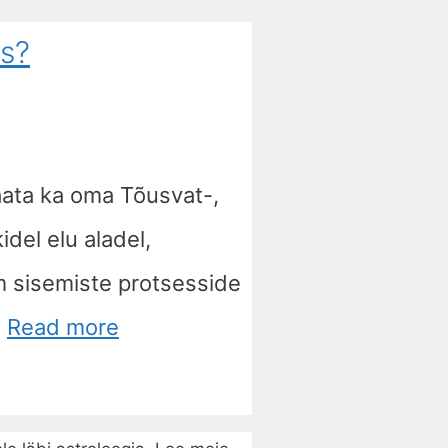
us?
Vaata ka oma Tõusvat-,
del elu aladel,
m sisemiste protsesside
…
Read more