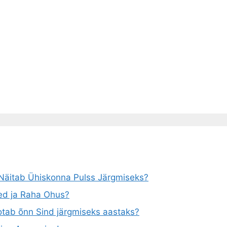
u Näitab Ühiskonna Pulss Järgmiseks?
ted ja Raha Ohus?
otab õnn Sind järgmiseks aastaks?