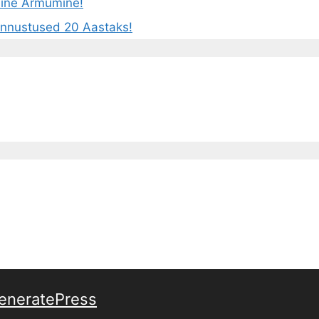
iline Armumine!
Ennustused 20 Aastaks!
eneratePress