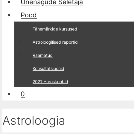
Unenägude Seletaja
Pood
Tähemärkide kursused
Astroloogilised raportid
Raamatud
Konsultatsioonid
2021 Horoskoobid
0
Astroloogia