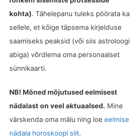
rohkem sisemiste protsesside
kohta)
. Tähelepanu tuleks pöörata ka
sellele, et kõige täpsema kirjelduse
saamiseks peaksid (või siis astroloogi
abiga) võrdlema oma personaalset
sünnikaarti.
NB! Mõned mõjutused eelmisest
nädalast on veel aktuaalsed.
Mine
värskenda oma mälu ning loe
eelmise
nädala horoskoopi siit.