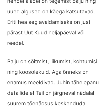
nendel aladel on tegemist palju ning
uued algused on käega katsutavad.
Eriti hea aeg avaldamiseks on just
pärast Uut Kuud neljapäeval või
reedel.
Palju on sõitmist, liikumist, kohtumisi
ning koosolekuid. Aga õnneks on
enamus meeldivad. Juhin tähelepanu
detailidele! Teil on järgneval nädalal
suurem tõenäosus keskenduda