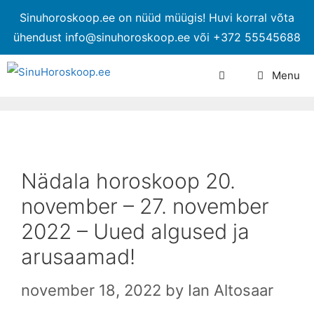
Sinuhoroskoop.ee on nüüd müügis! Huvi korral võta
ühendust info@sinuhoroskoop.ee või +372 55545688
Menu
Nädala horoskoop 20.
november – 27. november
2022 – Uued algused ja
arusaamad!
november 18, 2022
by
Ian Altosaar