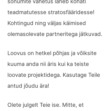
sõnumite vahetus läheb kohati
teadmatutesse stratosfääridesse!
Kohtingud ning väljas käimised
olemasolevate partneritega jätkuvad.
Loovus on hetkel põhjas ja võiksite
kuuma anda nii äris kui ka teiste
loovate projektidega. Kasutage Teile
antud jõudu ära!
Olete julgelt Teie ise. Mitte, et