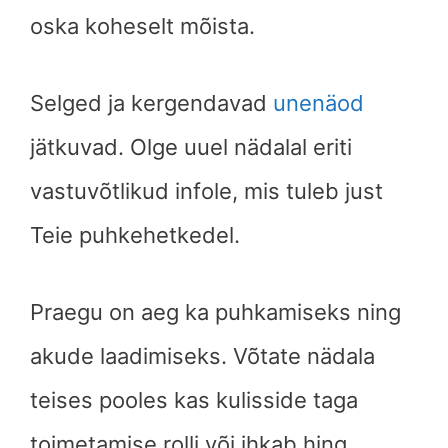
oska koheselt mõista.
Selged ja kergendavad
unenäod
jätkuvad. Olge uuel nädalal eriti
vastuvõtlikud infole, mis tuleb just
Teie puhkehetkedel.
Praegu on aeg ka puhkamiseks ning
akude laadimiseks. Võtate nädala
teises pooles kas kulisside taga
toimetamise rolli või ihkab hing