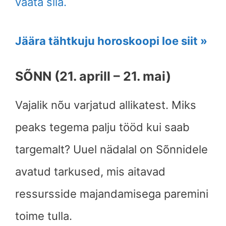
vaata siia.
Jäära tähtkuju horoskoopi loe siit »
SÕNN (21. aprill – 21. mai)
Vajalik nõu varjatud allikatest. Miks
peaks tegema palju tööd kui saab
targemalt? Uuel nädalal on Sõnnidele
avatud tarkused, mis aitavad
ressursside majandamisega paremini
toime tulla.