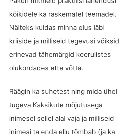
Pakun mitmeid praktilisi lahendusi
kõikidele ka raskematel teemadel.
Näiteks kuidas minna elus läbi
kriiside ja milliseid tegevusi võiksid
erinevad tähemärgid keerulistes
olukordades ette võtta.
Räägin ka suhetest ning mida ühel
tugeva Kaksikute mõjutusega
inimesel sellel alal vaja ja milliseid
inimesi ta enda ellu tõmbab (ja ka