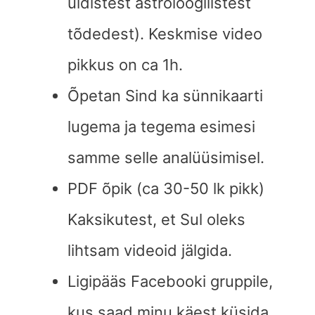
üldistest astroloogilistest
tõdedest). Keskmise video
pikkus on ca 1h.
Õpetan Sind ka sünnikaarti
lugema ja tegema esimesi
samme selle analüüsimisel.
PDF õpik (ca 30-50 lk pikk)
Kaksikutest, et Sul oleks
lihtsam videoid jälgida.
Ligipääs Facebooki gruppile,
kus saad minu käest küsida