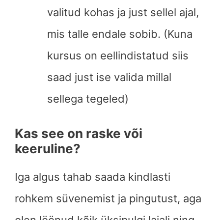
valitud kohas ja just sellel ajal,
mis talle endale sobib. (Kuna
kursus on eellindistatud siis
saad just ise valida millal
sellega tegeled)
Kas see on raske või
keeruline?
Iga algus tahab saada kindlasti
rohkem süvenemist ja pingutust, aga
olen löönud kõik üksipulgi laiali ning