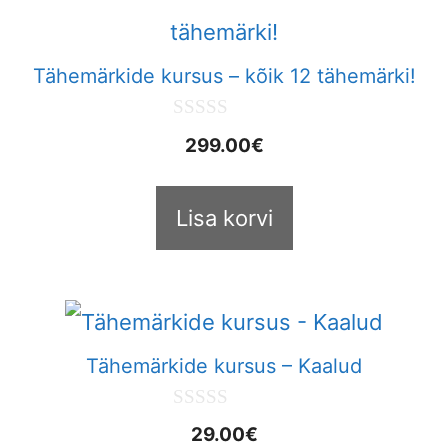
Tähemärkide kursus – kõik 12 tähemärki!
0
299.00
€
o
u
t
o
Lisa korvi
f
5
Tähemärkide kursus – Kaalud
0
29.00
€
o