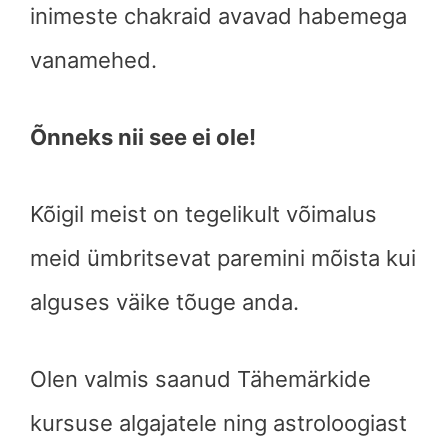
inimeste chakraid avavad habemega
vanamehed.
Õnneks nii see ei ole!
Kõigil meist on tegelikult võimalus
meid ümbritsevat paremini mõista kui
alguses väike tõuge anda.
Olen valmis saanud Tähemärkide
kursuse algajatele ning astroloogiast