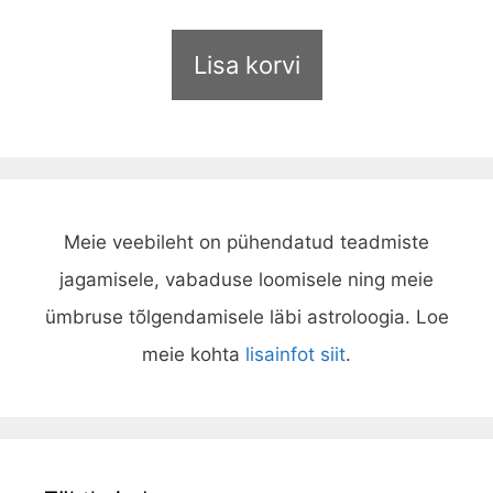
u
t
o
Lisa korvi
f
5
Meie veebileht on pühendatud teadmiste
jagamisele, vabaduse loomisele ning meie
ümbruse tõlgendamisele läbi astroloogia. Loe
meie kohta
lisainfot siit
.