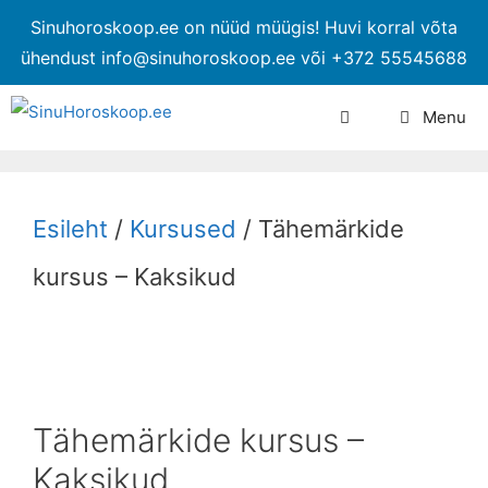
Sinuhoroskoop.ee on nüüd müügis! Huvi korral võta
ühendust info@sinuhoroskoop.ee või +372 55545688
Menu
Esileht
/
Kursused
/ Tähemärkide
kursus – Kaksikud
Tähemärkide kursus –
Kaksikud