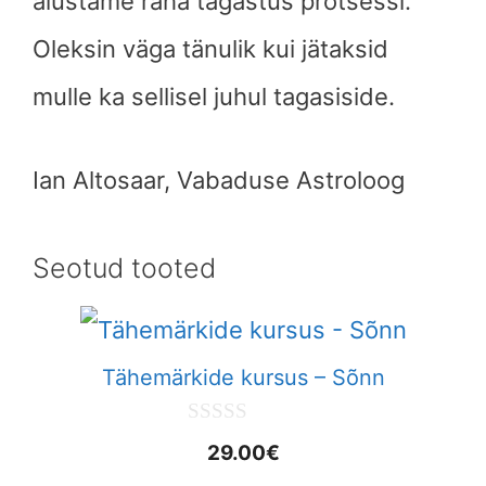
alustame raha tagastus protsessi.
Oleksin väga tänulik kui jätaksid
mulle ka sellisel juhul tagasiside.
Ian Altosaar, Vabaduse Astroloog
Seotud tooted
Tähemärkide kursus – Sõnn
0
29.00
€
o
u