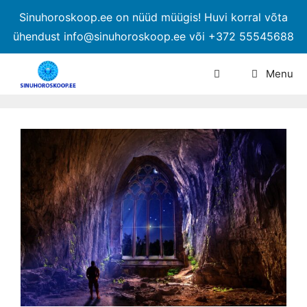
Sinuhoroskoop.ee on nüüd müügis! Huvi korral võta
ühendust info@sinuhoroskoop.ee või +372 55545688
Menu