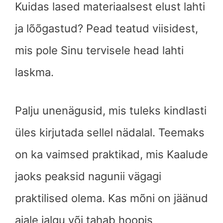
Kuidas lased materiaalsest elust lahti
ja lõõgastud? Pead teatud viisidest,
mis pole Sinu tervisele head lahti
laskma.
Palju unenägusid, mis tuleks kindlasti
üles kirjutada sellel nädalal. Teemaks
on ka vaimsed praktikad, mis Kaalude
jaoks peaksid nagunii vägagi
praktilised olema. Kas mõni on jäänud
ajale jalgu või tahab hoopis