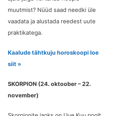
muutmist? Nüüd saad needki üle
vaadata ja alustada reedest uute
praktikatega.
Kaalude tähtkuju horoskoopi loe
siit »
SKORPION (24. oktoober – 22.
november)
Skorpionite jaoks on Uue Kuu poolt