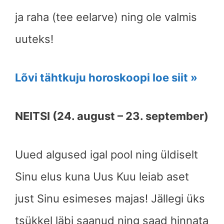
ja raha (tee eelarve) ning ole valmis
uuteks!
Lõvi tähtkuju horoskoopi loe siit »
NEITSI (24. august – 23. september)
Uued algused igal pool ning üldiselt
Sinu elus kuna Uus Kuu leiab aset
just Sinu esimeses majas! Jällegi üks
tsükkel läbi saanud ning saad hinnata