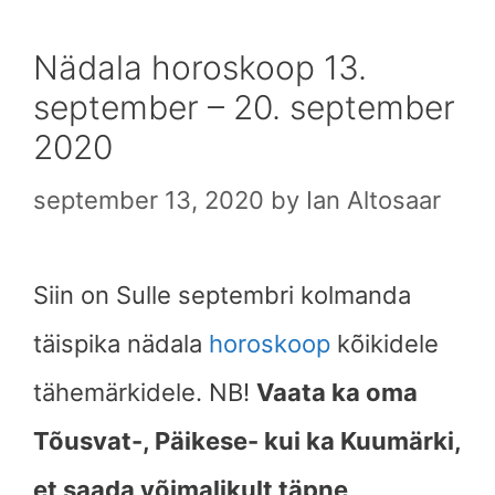
Nädala horoskoop 13.
september – 20. september
2020
september 13, 2020
by
Ian Altosaar
Siin on Sulle septembri kolmanda
täispika nädala
horoskoop
kõikidele
tähemärkidele. NB!
Vaata ka oma
Tõusvat-, Päikese- kui ka Kuumärki,
et saada võimalikult täpne