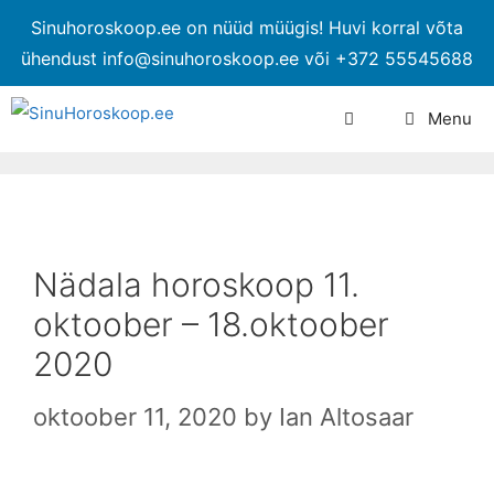
Sinuhoroskoop.ee on nüüd müügis! Huvi korral võta
ühendust info@sinuhoroskoop.ee või +372 55545688
Menu
Nädala horoskoop 11.
oktoober – 18.oktoober
2020
oktoober 11, 2020
by
Ian Altosaar