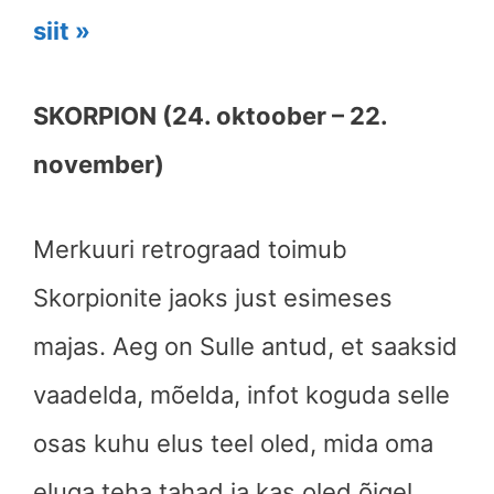
siit »
SKORPION (24. oktoober – 22.
november)
Merkuuri retrograad toimub
Skorpionite jaoks just esimeses
majas. Aeg on Sulle antud, et saaksid
vaadelda, mõelda, infot koguda selle
osas kuhu elus teel oled, mida oma
eluga teha tahad ja kas oled õigel