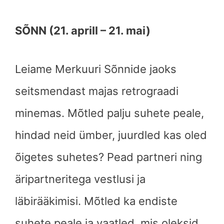
SÕNN (21. aprill – 21. mai)
Leiame Merkuuri Sõnnide jaoks
seitsmendast majas retrograadi
minemas. Mõtled palju suhete peale,
hindad neid ümber, juurdled kas oled
õigetes suhetes? Pead partneri ning
äripartneritega vestlusi ja
läbirääkimisi. Mõtled ka endiste
suhete peale ja vaatled, mis oleksid