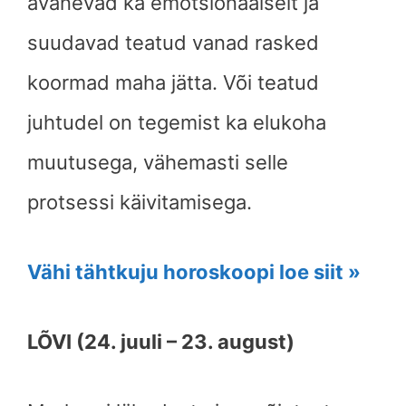
avanevad ka emotsionaalselt ja
suudavad teatud vanad rasked
koormad maha jätta. Või teatud
juhtudel on tegemist ka elukoha
muutusega, vähemasti selle
protsessi käivitamisega.
Vähi tähtkuju horoskoopi loe siit »
LÕVI (24. juuli – 23. august)