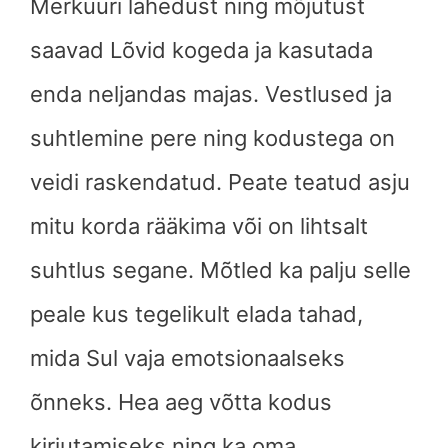
Merkuuri lähedust ning mõjutust
saavad Lõvid kogeda ja kasutada
enda neljandas majas. Vestlused ja
suhtlemine pere ning kodustega on
veidi raskendatud. Peate teatud asju
mitu korda rääkima või on lihtsalt
suhtlus segane. Mõtled ka palju selle
peale kus tegelikult elada tahad,
mida Sul vaja emotsionaalseks
õnneks. Hea aeg võtta kodus
kirjutamiseks ning ka oma