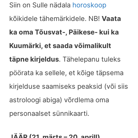
Siin on Sulle nädala
horoskoop
kõikidele tähemärkidele. NB!
Vaata
ka oma Tõusvat-, Päikese- kui ka
Kuumärki, et saada võimalikult
täpne kirjeldus
. Tähelepanu tuleks
pöörata ka sellele, et kõige täpsema
kirjelduse saamiseks peaksid (või siis
astroloogi abiga) võrdlema oma
personaalset sünnikaarti.
JÄÄR (21. märts – 20. aprill)