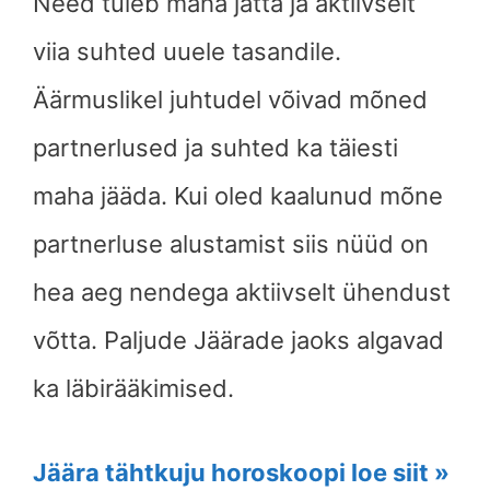
Need tuleb maha jätta ja aktiivselt
viia suhted uuele tasandile.
Äärmuslikel juhtudel võivad mõned
partnerlused ja suhted ka täiesti
maha jääda. Kui oled kaalunud mõne
partnerluse alustamist siis nüüd on
hea aeg nendega aktiivselt ühendust
võtta. Paljude Jäärade jaoks algavad
ka läbirääkimised.
Jäära tähtkuju horoskoopi loe siit »