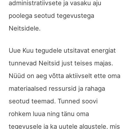
administratiivsete ja vasaku aju
poolega seotud tegevustega
Neitsidele.
Uue Kuu tegudele utsitavat energiat
tunnevad Neitsid just teises majas.
Nüüd on aeg võtta aktiivselt ette oma
materiaalsed ressursid ja rahaga
seotud teemad. Tunned soovi
rohkem luua ning tänu oma
tegevusele ja ka uutele algustele, mis