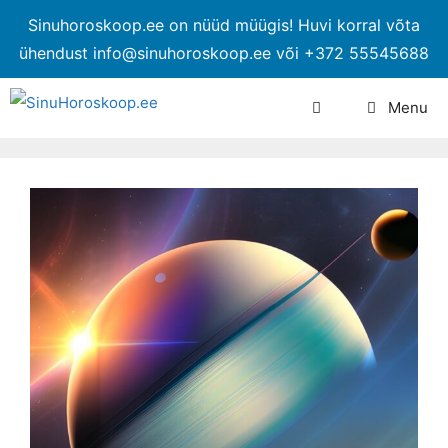
Sinuhoroskoop.ee on nüüd müügis! Huvi korral võta
ühendust info@sinuhoroskoop.ee või +372 55545688
Menu