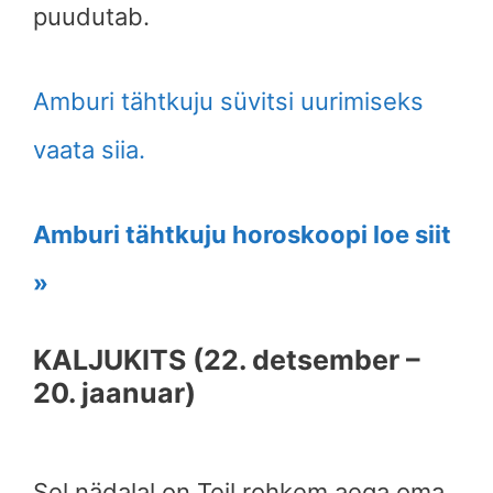
puudutab.
Amburi tähtkuju süvitsi uurimiseks
vaata siia.
Amburi tähtkuju horoskoopi loe siit
»
KALJUKITS (22. detsember –
20. jaanuar)
Sel nädalal on Teil rohkem aega oma