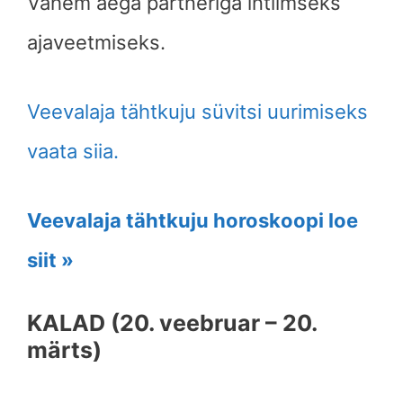
Vähem aega partneriga intiimseks
ajaveetmiseks.
Veevalaja tähtkuju süvitsi uurimiseks
vaata siia.
Veevalaja tähtkuju horoskoopi loe
siit »
KALAD (20. veebruar – 20.
märts)