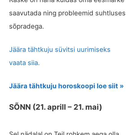
saavutada ning probleemid suhtluses
sõpradega.
Jäära tähtkuju süvitsi uurimiseks
vaata siia.
Jäära tähtkuju horoskoopi loe siit »
SÕNN (21. aprill – 21. mai)
Sel nädalal on Teil rohkem aega olla