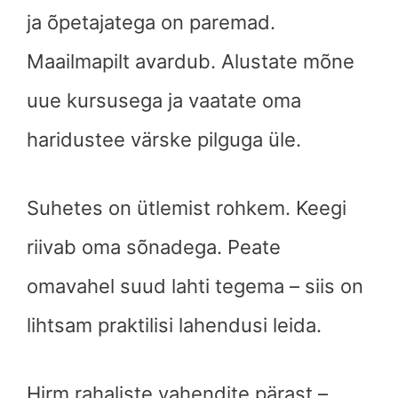
ja õpetajatega on paremad.
Maailmapilt avardub. Alustate mõne
uue kursusega ja vaatate oma
haridustee värske pilguga üle.
Suhetes on ütlemist rohkem. Keegi
riivab oma sõnadega. Peate
omavahel suud lahti tegema – siis on
lihtsam praktilisi lahendusi leida.
Hirm rahaliste vahendite pärast –