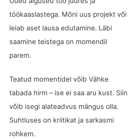
Uued algused töö juures ja
töökaaslastega. Mõni uus projekt või
leiab aset lausa edutamine. Läbi
saamine teistega on momendil
parem.
Teatud momentidel võib Vähke
tabada hirm – ise ei saa aru kust. Siin
võib isegi alateadvus mängus olla.
Suhtluses on kriitikat ja sarkasmi
rohkem.