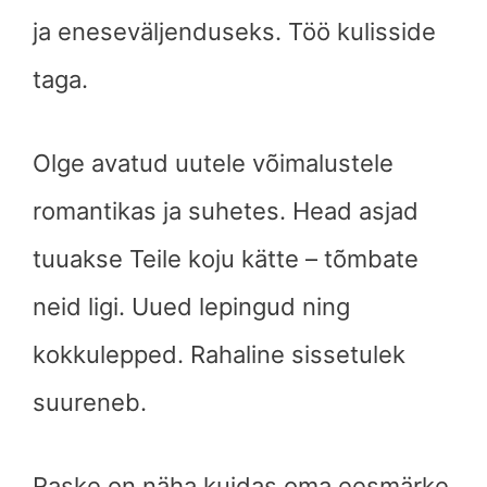
ja eneseväljenduseks. Töö kulisside
taga.
Olge avatud uutele võimalustele
romantikas ja suhetes. Head asjad
tuuakse Teile koju kätte – tõmbate
neid ligi. Uued lepingud ning
kokkulepped. Rahaline sissetulek
suureneb.
Raske on näha kuidas oma eesmärke