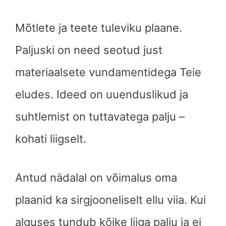
Mõtlete ja teete tuleviku plaane.
Paljuski on need seotud just
materiaalsete vundamentidega Teie
eludes. Ideed on uuenduslikud ja
suhtlemist on tuttavatega palju –
kohati liigselt.
Antud nädalal on võimalus oma
plaanid ka sirgjooneliselt ellu viia. Kui
alguses tundub kõike liiga palju ja ei