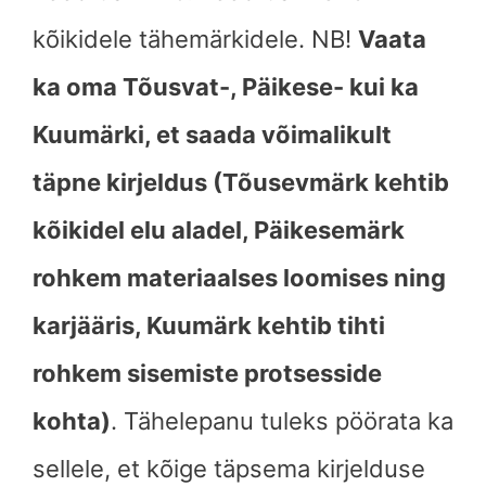
kõikidele tähemärkidele. NB!
Vaata
ka oma Tõusvat-, Päikese- kui ka
Kuumärki, et saada võimalikult
täpne kirjeldus (Tõusevmärk kehtib
kõikidel elu aladel, Päikesemärk
rohkem materiaalses loomises ning
karjääris, Kuumärk kehtib tihti
rohkem sisemiste protsesside
kohta)
. Tähelepanu tuleks pöörata ka
sellele, et kõige täpsema kirjelduse