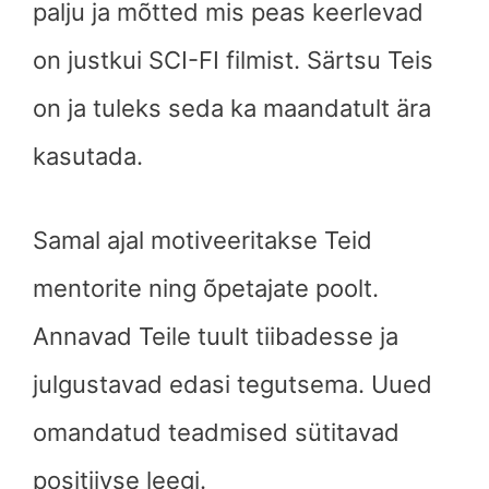
palju ja mõtted mis peas keerlevad
on justkui SCI-FI filmist. Särtsu Teis
on ja tuleks seda ka maandatult ära
kasutada.
Samal ajal motiveeritakse Teid
mentorite ning õpetajate poolt.
Annavad Teile tuult tiibadesse ja
julgustavad edasi tegutsema. Uued
omandatud teadmised sütitavad
positiivse leegi.