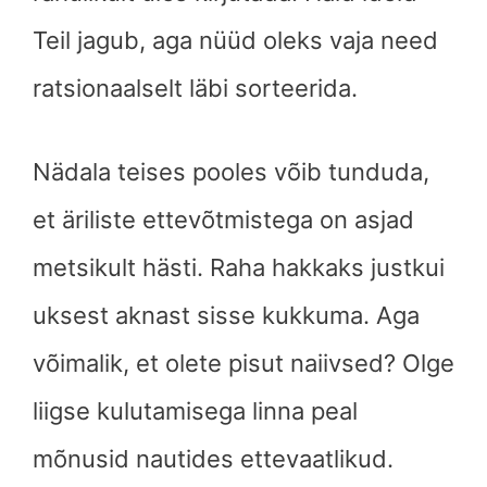
Teil jagub, aga nüüd oleks vaja need
ratsionaalselt läbi sorteerida.
Nädala teises pooles võib tunduda,
et äriliste ettevõtmistega on asjad
metsikult hästi. Raha hakkaks justkui
uksest aknast sisse kukkuma. Aga
võimalik, et olete pisut naiivsed? Olge
liigse kulutamisega linna peal
mõnusid nautides ettevaatlikud.