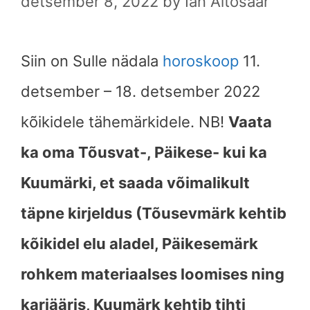
detsember 8, 2022
by
Ian Altosaar
Siin on Sulle nädala
horoskoop
11.
detsember – 18. detsember 2022
kõikidele tähemärkidele. NB!
Vaata
ka oma Tõusvat-, Päikese- kui ka
Kuumärki, et saada võimalikult
täpne kirjeldus (Tõusevmärk kehtib
kõikidel elu aladel, Päikesemärk
rohkem materiaalses loomises ning
karjääris, Kuumärk kehtib tihti