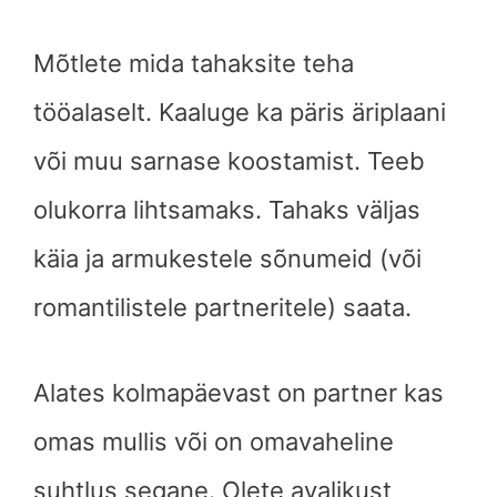
Mõtlete mida tahaksite teha
tööalaselt. Kaaluge ka päris äriplaani
või muu sarnase koostamist. Teeb
olukorra lihtsamaks. Tahaks väljas
käia ja armukestele sõnumeid (või
romantilistele partneritele) saata.
Alates kolmapäevast on partner kas
omas mullis või on omavaheline
suhtlus segane. Olete avalikust