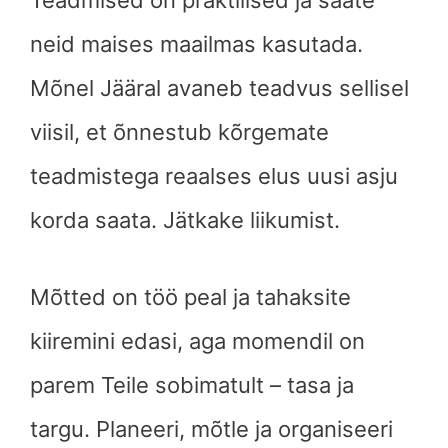
Teadmised on praktilised ja saate
neid maises maailmas kasutada.
Mõnel Jääral avaneb teadvus sellisel
viisil, et õnnestub kõrgemate
teadmistega reaalses elus uusi asju
korda saata. Jätkake liikumist.
Mõtted on töö peal ja tahaksite
kiiremini edasi, aga momendil on
parem Teile sobimatult – tasa ja
targu. Planeeri, mõtle ja organiseeri