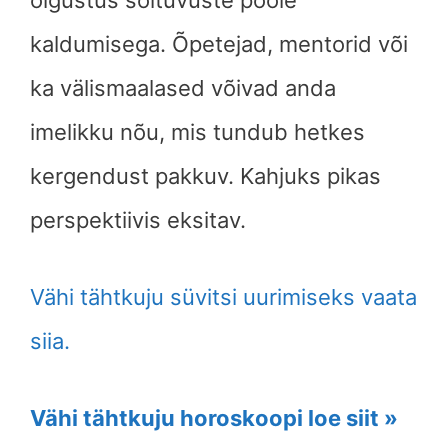
õigustus sõltuvuste poole
kaldumisega. Õpetejad, mentorid või
ka välismaalased võivad anda
imelikku nõu, mis tundub hetkes
kergendust pakkuv. Kahjuks pikas
perspektiivis eksitav.
Vähi tähtkuju süvitsi uurimiseks vaata
siia.
Vähi tähtkuju horoskoopi loe siit »