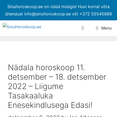
Sinuhoroskoop.ee on nüüd müügis! Huvi korral võta
ühendust info@sinuhoroskoop.ee või +372 55545688
Menu
Nädala horoskoop 11.
detsember – 18. detsember
2022 – Liigume
Tasakaaluka
Enesekindlusega Edasi!