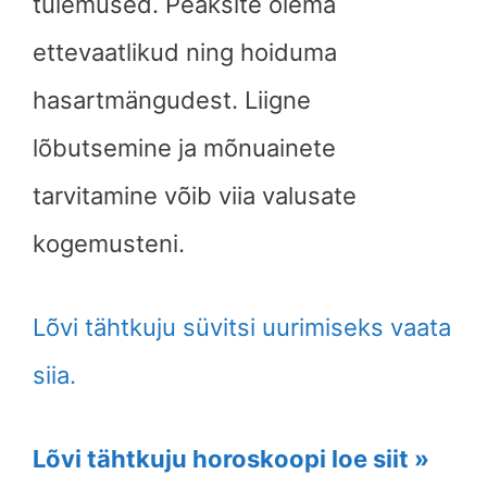
tulemused. Peaksite olema
ettevaatlikud ning hoiduma
hasartmängudest. Liigne
lõbutsemine ja mõnuainete
tarvitamine võib viia valusate
kogemusteni.
Lõvi tähtkuju süvitsi uurimiseks vaata
siia.
Lõvi tähtkuju horoskoopi loe siit »