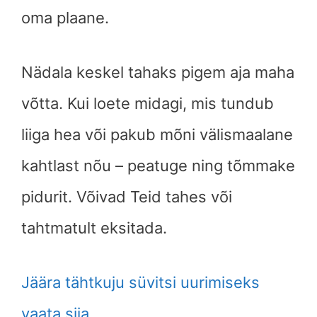
oma plaane.
Nädala keskel tahaks pigem aja maha
võtta. Kui loete midagi, mis tundub
liiga hea või pakub mõni välismaalane
kahtlast nõu – peatuge ning tõmmake
pidurit. Võivad Teid tahes või
tahtmatult eksitada.
Jäära tähtkuju süvitsi uurimiseks
vaata siia.