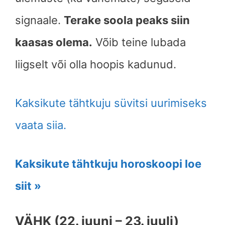
signaale.
Terake soola peaks siin
kaasas olema.
Võib teine lubada
liigselt või olla hoopis kadunud.
Kaksikute tähtkuju süvitsi uurimiseks
vaata siia.
Kaksikute tähtkuju horoskoopi loe
siit »
VÄHK (22. juuni – 23. juuli)