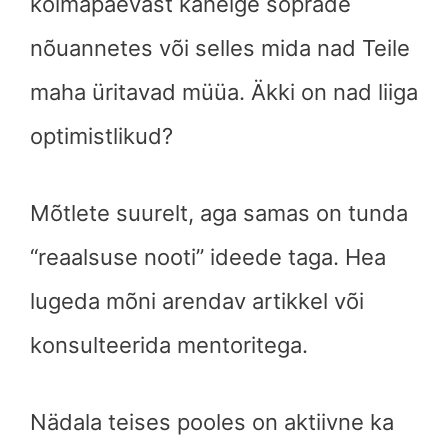
kolmapäevast kahelge sõprade
nõuannetes või selles mida nad Teile
maha üritavad müüa. Äkki on nad liiga
optimistlikud?
Mõtlete suurelt, aga samas on tunda
“reaalsuse nooti” ideede taga. Hea
lugeda mõni arendav artikkel või
konsulteerida mentoritega.
Nädala teises pooles on aktiivne ka