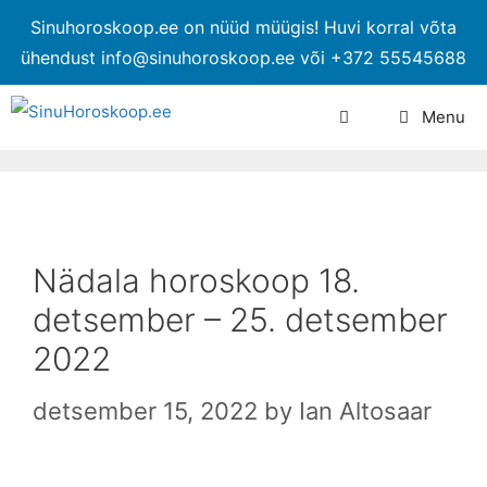
Sinuhoroskoop.ee on nüüd müügis! Huvi korral võta
ühendust info@sinuhoroskoop.ee või +372 55545688
Menu
Nädala horoskoop 18.
detsember – 25. detsember
2022
detsember 15, 2022
by
Ian Altosaar