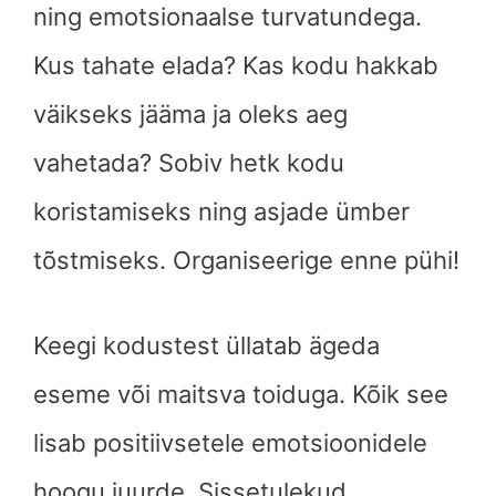
ning emotsionaalse turvatundega.
Kus tahate elada? Kas kodu hakkab
väikseks jääma ja oleks aeg
vahetada? Sobiv hetk kodu
koristamiseks ning asjade ümber
tõstmiseks. Organiseerige enne pühi!
Keegi kodustest üllatab ägeda
eseme või maitsva toiduga. Kõik see
lisab positiivsetele emotsioonidele
hoogu juurde. Sissetulekud