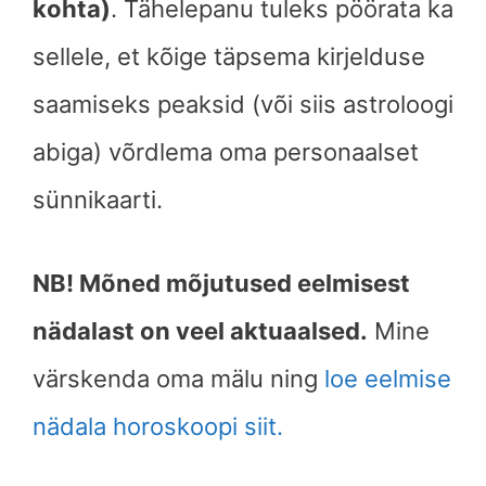
kohta)
. Tähelepanu tuleks pöörata ka
sellele, et kõige täpsema kirjelduse
saamiseks peaksid (või siis astroloogi
abiga) võrdlema oma personaalset
sünnikaarti.
NB! Mõned mõjutused eelmisest
nädalast on veel aktuaalsed.
Mine
värskenda oma mälu ning
loe eelmise
nädala horoskoopi siit.