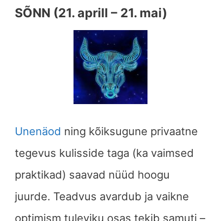
SÕNN (21. aprill – 21. mai)
Unenäod
ning kõiksugune privaatne
tegevus kulisside taga (ka vaimsed
praktikad) saavad nüüd hoogu
juurde. Teadvus avardub ja vaikne
optimism tuleviku osas tekib samuti –