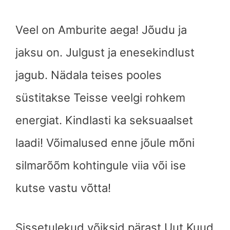
Veel on Amburite aega! Jõudu ja
jaksu on. Julgust ja enesekindlust
jagub. Nädala teises pooles
süstitakse Teisse veelgi rohkem
energiat. Kindlasti ka seksuaalset
laadi! Võimalused enne jõule mõni
silmarõõm kohtingule viia või ise
kutse vastu võtta!
Sissetulekud võiksid pärast Uut Kuud