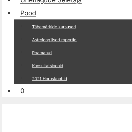
Unenägude Seletaja
Pood
Tähemärkide kursused
Astroloogilised raportid
Raamatud
Konsultatsioonid
2021 Horoskoobid
0