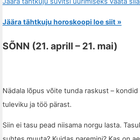
Jäära tähtkuju süvitsi uurimiseks vaata siia
Jäära tähtkuju horoskoopi loe siit »
SÕNN (21. aprill – 21. mai)
Nädala lõpus võite tunda raskust – kondid
tuleviku ja töö pärast.
Siin ei tasu pead niisama norgu lasta. Tasu
suhtes muuta? Kuidas paremini? Kas on a