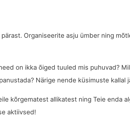
pärast. Organiseerite asju ümber ning mõtle
need on ikka õiged tuuled mis puhuvad? Mill
panustada? Närige nende küsimuste kallal jä
le kõrgematest allikatest ning Teie enda al
se aktiivsed!