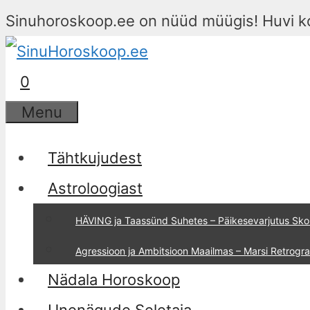
Sinuhoroskoop.ee on nüüd müügis! Huvi k
0
Menu
Tähtkujudest
Astroloogiast
HÄVING ja Taassünd Suhetes – Päikesevarjutus Sko
Agressioon ja Ambitsioon Maailmas – Marsi Retrog
Nädala Horoskoop