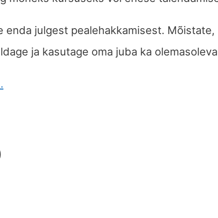
 enda julgest pealehakkamisest. Mõistate, e
dage ja kasutage oma juba ka olemasolevai
.
)