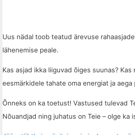
Uus nädal toob teatud ärevuse rahaasjade 
lähenemise peale.
Kas asjad ikka liiguvad õiges suunas? Kas 
eesmärkidele tahate oma energiat ja aega 
Õnneks on ka toetust! Vastused tulevad Tei
Nõuandjad ning juhatus on Teie – olge ka i