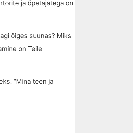
torite ja õpetajatega on
kagi õiges suunas? Miks
amine on Teile
eks. “Mina teen ja