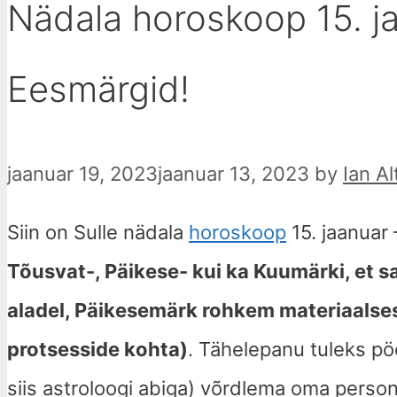
Nädala horoskoop 15. j
Eesmärgid!
jaanuar 19, 2023
jaanuar 13, 2023
by
Ian Al
Siin on Sulle nädala
horoskoop
15. jaanuar
Tõusvat-, Päikese- kui ka Kuumärki, et s
aladel, Päikesemärk rohkem materiaalses
protsesside kohta)
. Tähelepanu tuleks pö
siis astroloogi abiga) võrdlema oma person