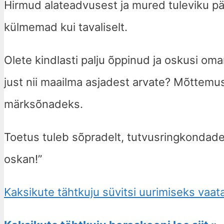
Hirmud alateadvusest ja mured tuleviku pä
külmemad kui tavaliselt.
Olete kindlasti palju õppinud ja oskusi om
just nii maailma asjadest arvate? Mõttemus
märksõnadeks.
Toetus tuleb sõpradelt, tutvusringkondades
oskan!”
Kaksikute tähtkuju süvitsi uurimiseks vaata 