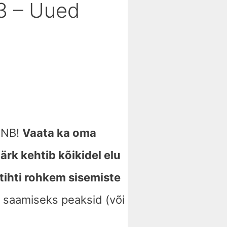
23 – Uued
. NB!
Vaata ka oma
rk kehtib kõikidel elu
tihti rohkem sisemiste
e saamiseks peaksid (või