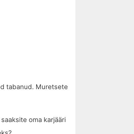
eid tabanud. Muretsete
 saaksite oma karjääri
eks?