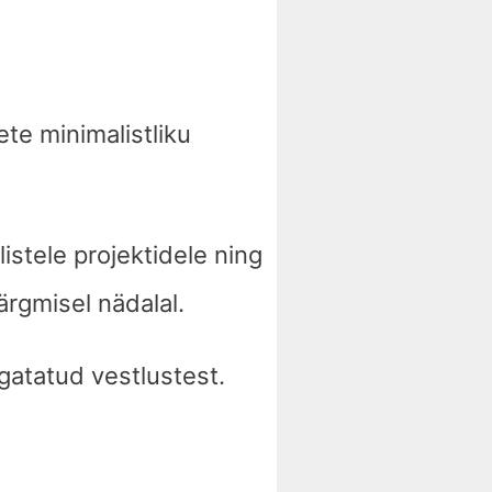
te minimalistliku
istele projektidele ning
rgmisel nädalal.
gatatud vestlustest.