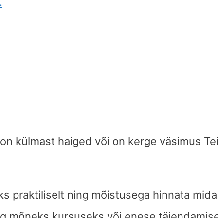
.
 on külmast haiged või on kerge väsimus T
ks praktiliselt ning mõistusega hinnata mida
eg mõneks kursuseks või enese täiendamis