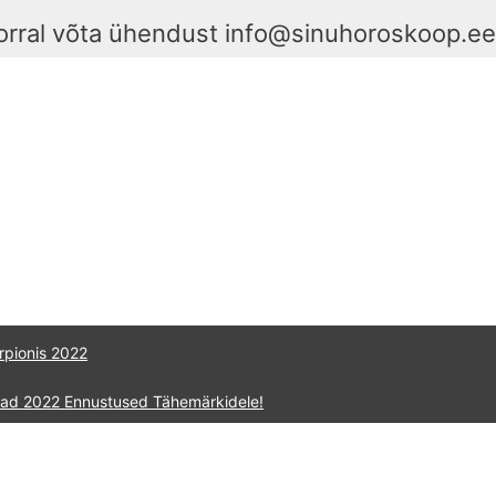
orral võta ühendust info@sinuhoroskoop.e
rpionis 2022
raad 2022 Ennustused Tähemärkidele!