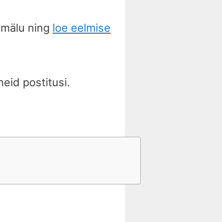
mälu ning
loe eelmise
neid postitusi.