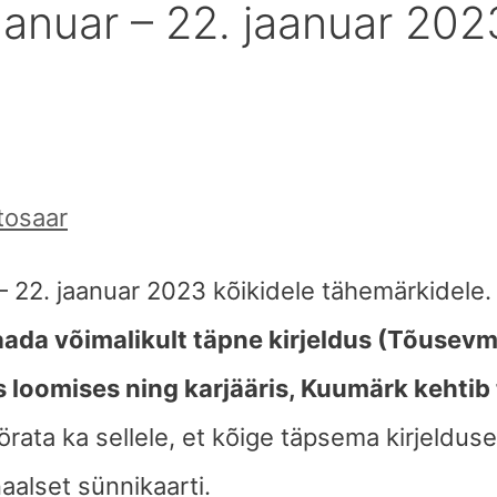
aanuar – 22. jaanuar 20
tosaar
 – 22. jaanuar 2023 kõikidele tähemärkidele
aada võimalikult täpne kirjeldus (Tõusevmä
 loomises ning karjääris, Kuumärk kehtib 
örata ka sellele, et kõige täpsema kirjeldus
aalset sünnikaarti.