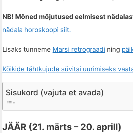
NB! Mõned mõjutused eelmisest nädalast
nädala horoskoopi siit.
Lisaks tunneme
Marsi retrograadi
ning
päi
Kõikide tähtkujude süvitsi uurimiseks vaata
Sisukord (vajuta et avada)
JÄÄR (21. märts – 20. aprill)