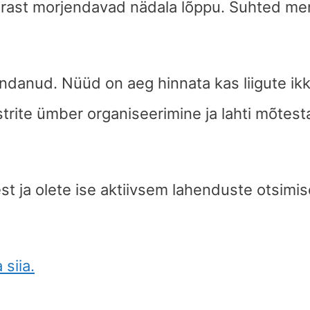
rast morjendavad nädala lõppu. Suhted men
andanud. Nüüd on aeg hinnata kas liigute ik
trite ümber organiseerimine ja lahti mõtest
t ja olete ise aktiivsem lahenduste otsimis
siia.